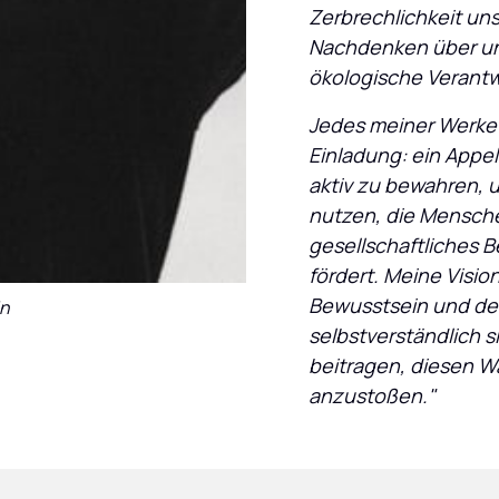
Zerbrechlichkeit un
Nachdenken über uns
ökologische Verant
Jedes meiner Werke i
Einladung: ein Appell
aktiv zu bewahren, u
nutzen, die Mensche
gesellschaftliches B
fördert. Meine Vision
Bewusstsein und der
in
selbstverständlich s
beitragen, diesen Wa
anzustoßen."