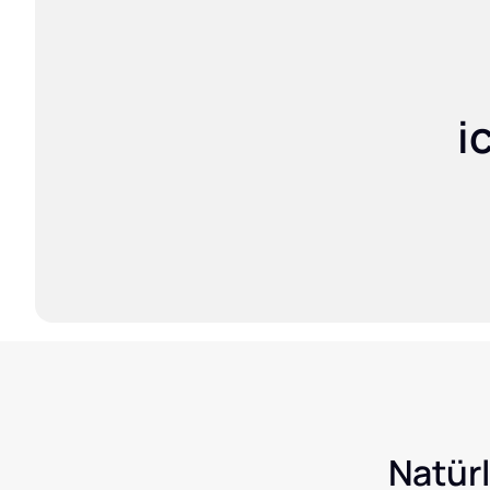
i
Natürl